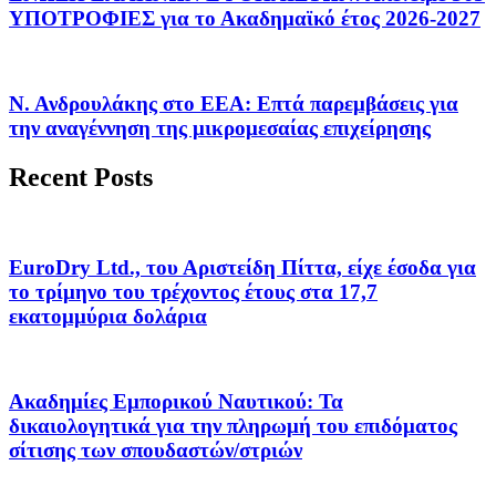
ΥΠΟΤΡΟΦΙΕΣ για το Ακαδημαϊκό έτος 2026-2027
Ν. Ανδρουλάκης στο ΕΕΑ: Επτά παρεμβάσεις για
την αναγέννηση της μικρομεσαίας επιχείρησης
Recent Posts
EuroDry Ltd., του Αριστείδη Πίττα, είχε έσοδα για
το τρίμηνο του τρέχοντος έτους στα 17,7
εκατομμύρια δολάρια
Ακαδημίες Εμπορικού Ναυτικού: Τα
δικαιολογητικά για την πληρωμή του επιδόματος
σίτισης των σπουδαστών/στριών