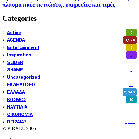
πλασματικές εκπτώσεις, υπηρεσίες και τιμές
Categories
Active
2
AGENDA
3,524
Entertainment
2
Inspiration
1
SLIDER
972
SNAME
1
Uncategorized
180
ΕΚΔΗΛΩΣΕΙΣ
14
ΕΛΛΑΔΑ
3,646
ΚΟΣΜΟΣ
10
ΝΑΥΤΙΛΙΑ
5,349
ΟΙΚΟΝΟΜΙΑ
1,799
ΠΕΙΡΑΙΑΣ
3,257
© PIRAEUS365