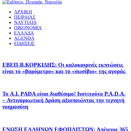
ΑΡΧΙΚΗ
ΠΕΙΡΑΙΑΣ
ΝΑΥΤΙΛΙΑ
ΟΙΚΟΝΟΜΙΑ
ΕΛΛΑΔΑ
AGENDA
ΕΙΔΗΣΕΙΣ
EΒΕΠ-Β.ΚΟΡΚΙΔΗΣ: Οι καλοκαιρινές εκπτώσεις
είναι το «βαρόμετρο» και το «σωσίβιο» της αγοράς
Το A.I. PADA είναι διαθέσιμο! Ινστιτούτο P.A.D.A.
– Αντιναρκωτική Δράση αξιοποιώντας την τεχνητή
νοημοσύνη
ΕΝΩΣΗ ΕΛΛΗΝΩΝ ΕΦΟΠΛΙΣΤΩΝ: Απένειμε 365