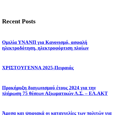
Recent Posts
Ομιλία ΥΝΑΝΠ για Κανονισμό, ασφαλή
ηλεκτροδότηση, ηλεκτροφόρτιση πλοίων
ΧΡΙΣΤΟΥΓΕΝΝΑ 2025-Πειραιάς
Προκήρυξη διαγωνισμού έτους 2024 για την
πλήρωση 75 θέσεων Αξιωματικών Λ.Σ. – ΕΛ.ΑΚΤ
Άμεσα και ψηφιακά οι καταγγελίες των πολιτών για