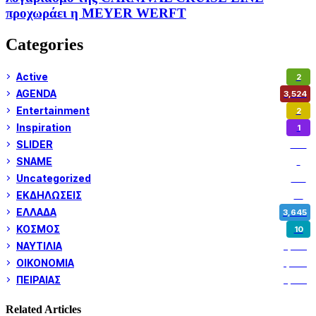
προχωράει η MEYER WERFT
Categories
Active
2
AGENDA
3,524
Entertainment
2
Inspiration
1
SLIDER
972
SNAME
1
Uncategorized
180
ΕΚΔΗΛΩΣΕΙΣ
14
ΕΛΛΑΔΑ
3,645
ΚΟΣΜΟΣ
10
ΝΑΥΤΙΛΙΑ
5,345
ΟΙΚΟΝΟΜΙΑ
1,797
ΠΕΙΡΑΙΑΣ
3,257
Related Articles