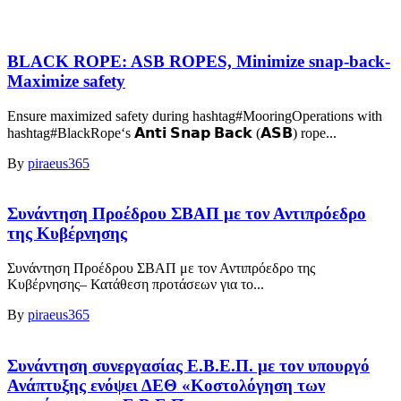
BLACK ROPE: ASB ROPES, Minimize snap-back-
Maximize safety
Ensure maximized safety during hashtag#MooringOperations with
hashtag#BlackRope‘s 𝗔𝗻𝘁𝗶 𝗦𝗻𝗮𝗽 𝗕𝗮𝗰𝗸 (𝗔𝗦𝗕) rope...
By
piraeus365
Συνάντηση Προέδρου ΣΒΑΠ με τον Αντιπρόεδρο
της Κυβέρνησης
Συνάντηση Προέδρου ΣΒΑΠ με τον Αντιπρόεδρο της
Κυβέρνησης– Κατάθεση προτάσεων για το...
By
piraeus365
Συνάντηση συνεργασίας Ε.Β.Ε.Π. με τον υπουργό
Ανάπτυξης ενόψει ΔΕΘ «Κοστολόγηση των