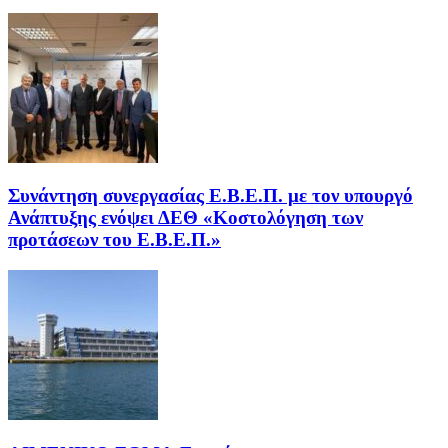
Συνάντηση συνεργασίας Ε.Β.Ε.Π. με τον υπουργό
Ανάπτυξης ενόψει ΔΕΘ «Κοστολόγηση των
προτάσεων του Ε.Β.Ε.Π.»