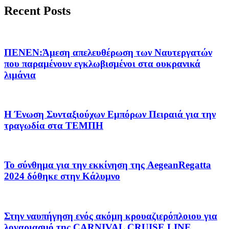
Recent Posts
ΠΕΝΕΝ:Άμεση απελευθέρωση των Ναυτεργατών
που παραμένουν εγκλωβισμένοι στα ουκρανικά
λιμάνια
Η Ένωση Συνταξιούχων Εμπόρων Πειραιά για την
τραγωδία στα ΤΕΜΠΗ
Το σύνθημα για την εκκίνηση της AegeanRegatta
2024 δόθηκε στην Κάλυμνο
Στην ναυπήγηση ενός ακόμη κρουαζιερόπλοιου για
λογαριασμό της CARNIVAL CRUISE LINE