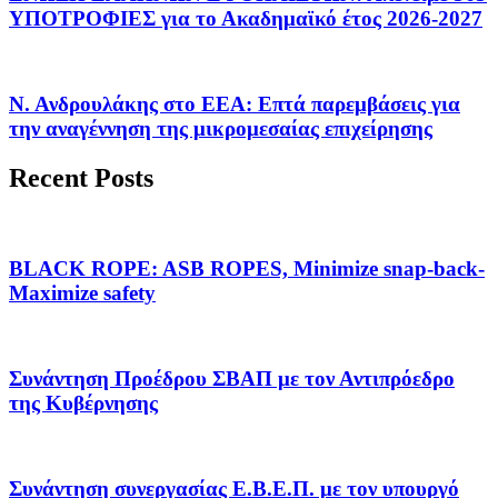
ΥΠΟΤΡΟΦΙΕΣ για το Ακαδημαϊκό έτος 2026-2027
Ν. Ανδρουλάκης στο ΕΕΑ: Επτά παρεμβάσεις για
την αναγέννηση της μικρομεσαίας επιχείρησης
Recent Posts
BLACK ROPE: ASB ROPES, Minimize snap-back-
Maximize safety
Συνάντηση Προέδρου ΣΒΑΠ με τον Αντιπρόεδρο
της Κυβέρνησης
Συνάντηση συνεργασίας Ε.Β.Ε.Π. με τον υπουργό