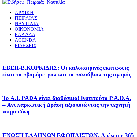
ΑΡΧΙΚΗ
ΠΕΙΡΑΙΑΣ
ΝΑΥΤΙΛΙΑ
ΟΙΚΟΝΟΜΙΑ
ΕΛΛΑΔΑ
AGENDA
ΕΙΔΗΣΕΙΣ
EΒΕΠ-Β.ΚΟΡΚΙΔΗΣ: Οι καλοκαιρινές εκπτώσεις
είναι το «βαρόμετρο» και το «σωσίβιο» της αγοράς
Το A.I. PADA είναι διαθέσιμο! Ινστιτούτο P.A.D.A.
– Αντιναρκωτική Δράση αξιοποιώντας την τεχνητή
νοημοσύνη
ΕΝΩΣΗ ΕΛΛΗΝΩΝ ΕΦΟΠΛΙΣΤΩΝ: Απένειμε 365