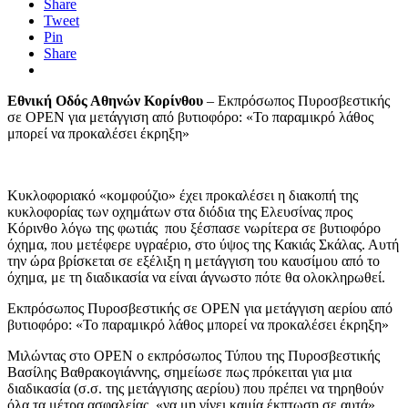
Share
Tweet
Pin
Share
Εθνική Οδός Αθηνών Κορίνθου
– Εκπρόσωπος Πυροσβεστικής
σε OPEN για μετάγγιση από βυτιοφόρο: «Το παραμικρό λάθος
μπορεί να προκαλέσει έκρηξη»
Κυκλοφοριακό «κομφούζιο» έχει προκαλέσει η διακοπή της
κυκλοφορίας των οχημάτων στα διόδια της Ελευσίνας προς
Κόρινθο λόγω της φωτιάς που ξέσπασε νωρίτερα σε βυτιοφόρο
όχημα, που μετέφερε υγραέριο, στο ύψος της Κακιάς Σκάλας. Αυτή
την ώρα βρίσκεται σε εξέλιξη η μετάγγιση του καυσίμου από το
όχημα, με τη διαδικασία να είναι άγνωστο πότε θα ολοκληρωθεί.
Εκπρόσωπος Πυροσβεστικής σε OPEN για μετάγγιση αερίου από
βυτιοφόρο: «Το παραμικρό λάθος μπορεί να προκαλέσει έκρηξη»
Μιλώντας στο OPEN ο εκπρόσωπος Τύπου της Πυροσβεστικής
Βασίλης Βαθρακογιάννης, σημείωσε πως πρόκειται για μια
διαδικασία (σ.σ. της μετάγγισης αερίου) που πρέπει να τηρηθούν
όλα τα μέτρα ασφαλείας, «να μη γίνει καμία έκπτωση σε αυτά»,