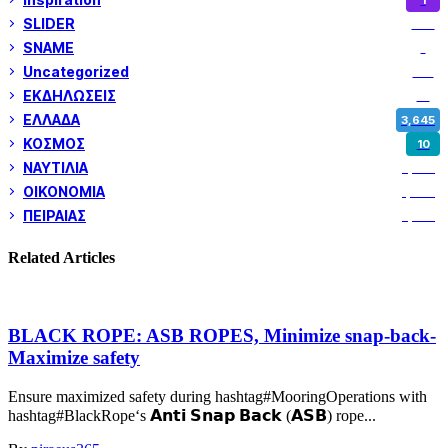
SLIDER
972
SNAME
1
Uncategorized
180
ΕΚΔΗΛΩΣΕΙΣ
14
ΕΛΛΑΔΑ
3,645
ΚΟΣΜΟΣ
10
ΝΑΥΤΙΛΙΑ
5,345
ΟΙΚΟΝΟΜΙΑ
1,797
ΠΕΙΡΑΙΑΣ
3,257
Related Articles
BLACK ROPE: ASB ROPES, Minimize snap-back-
Maximize safety
Ensure maximized safety during hashtag#MooringOperations with
hashtag#BlackRope‘s 𝗔𝗻𝘁𝗶 𝗦𝗻𝗮𝗽 𝗕𝗮𝗰𝗸 (𝗔𝗦𝗕) rope...