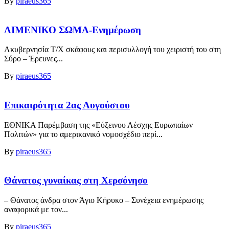
By
piraeus365
ΛΙΜΕΝΙΚΟ ΣΩΜΑ-Ενημέρωση
Ακυβερνησία Τ/Χ σκάφους και περισυλλογή του χειριστή του στη
Σύρο – Έρευνες...
By
piraeus365
Επικαιρότητα 2ας Αυγούστου
ΕΘΝΙΚΑ Παρέμβαση της «Εύξεινου Λέσχης Ευρωπαίων
Πολιτών» για το αμερικανικό νομοσχέδιο περί...
By
piraeus365
Θάνατος γυναίκας στη Χερσόνησο
– Θάνατος άνδρα στον Άγιο Κήρυκο – Συνέχεια ενημέρωσης
αναφορικά με τον...
By
piraeus365