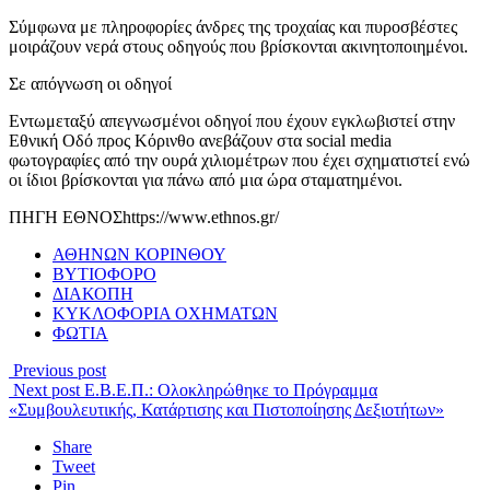
Σύμφωνα με πληροφορίες άνδρες της τροχαίας και πυροσβέστες
μοιράζουν νερά στους οδηγούς που βρίσκονται ακινητοποιημένοι.
Σε απόγνωση οι οδηγοί
Εντωμεταξύ απεγνωσμένοι οδηγοί που έχουν εγκλωβιστεί στην
Εθνική Οδό προς Κόρινθο ανεβάζουν στα social media
φωτογραφίες από την ουρά χιλιομέτρων που έχει σχηματιστεί ενώ
οι ίδιοι βρίσκονται για πάνω από μια ώρα σταματημένοι.
ΠΗΓΗ ΕΘΝΟΣhttps://www.ethnos.gr/
ΑΘΗΝΩΝ ΚΟΡΙΝΘΟΥ
ΒΥΤΙΟΦΟΡΟ
ΔΙΑΚΟΠΗ
ΚΥΚΛΟΦΟΡΙΑ ΟΧΗΜΑΤΩΝ
ΦΩΤΙΑ
Previous post
Next post
Ε.Β.Ε.Π.: Ολοκληρώθηκε το Πρόγραμμα
«Συμβουλευτικής, Κατάρτισης και Πιστοποίησης Δεξιοτήτων»
Share
Tweet
Pin