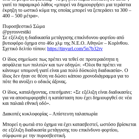
γιατί το παραμικρό λάθος «μπορεί να δημιουργήσει μια τεράστια
έκρηξη το ωστικό κύμα της οποίας μπορεί να ξεπεράσει τα 300 –
400 – 500 μέτρα».
Πυροσβεστικό Σώμα
@pyrosvestiki
Σε εξέλιξη η διαδικασία μετάγγισης επικίνδυνου φορτίου από
βυτιοφόρο όχημα στο 46ο χλμ της Ν.Ε.Ο. Αθηνών – Κορίνθου.
Σχετικό δελτίο τύπου:
https://
tinyurl.com/5n7b32rv
Ο ίδιος σημείωσε πως πρέπει να τεθεί σε προτεραιότητα η
ασφάλεια των πολιτών και των οδηγών. «Όλοι θα πρέπει να
κάνουμε υπομονή γιατί είναι μια πολύ δύσκολη διαδικασία». Ο
ίδιος δεν ήταν σε θέση να δώσει κάποιο χρονοδιάγραμμα για το
πότε θα ανοίξει ο οδικός άξονας.
Ο ίδιος, καταλήγοντας, επεσήμανε: «Σε εξέλιξη είναι διαδικασίες
για να αποσυμφορηθεί η κατάσταση που έχει δημιουργθεί σε νέα
και παλαιά εθνική οδό».
Διακοπές κυκλοφορίας – Απίστευτη ταλαιπωρία
Μπορεί η φωτιά στο όχημα να έχει κατασβεστεί, ωστόσο βρίσκεται
σε εξέλιξη διαδικασία μετάγγισης του επικίνδυνο φορτίου,
σύμφωνα με την πυροσβεστική.