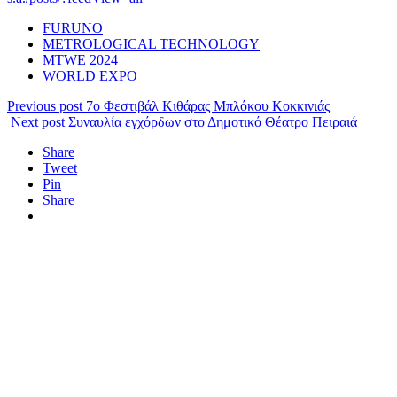
FURUNO
METROLOGICAL TECHNOLOGY
MTWE 2024
WORLD EXPO
Previous post
7ο Φεστιβάλ Κιθάρας Μπλόκου Κοκκινιάς
Next post
Συναυλία εγχόρδων στο Δημοτικό Θέατρο Πειραιά
Share
Tweet
Pin
Share