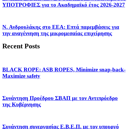
ΥΠΟΤΡΟΦΙΕΣ για το Ακαδημαϊκό έτος 2026-2027
Ν. Ανδρουλάκης στο ΕΕΑ: Επτά παρεμβάσεις για
την αναγέννηση της μικρομεσαίας επιχείρησης
Recent Posts
BLACK ROPE: ASB ROPES, Minimize snap-back-
Maximize safety
Συνάντηση Προέδρου ΣΒΑΠ με τον Αντιπρόεδρο
της Κυβέρνησης
Συνάντηση συνεργασίας Ε.Β.Ε.Π. με τον υπουργό