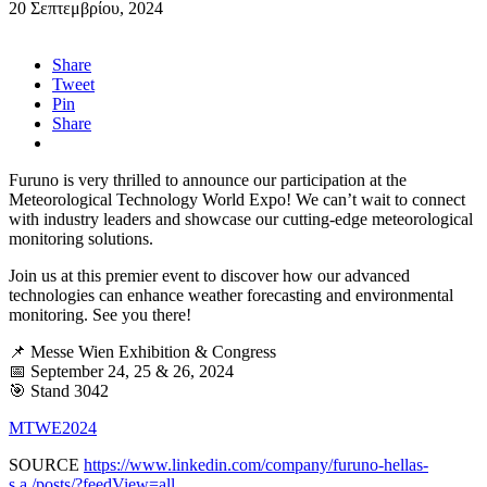
20 Σεπτεμβρίου, 2024
Share
Tweet
Pin
Share
Furuno is very thrilled to announce our participation at the
Meteorological Technology World Expo! We can’t wait to connect
with industry leaders and showcase our cutting-edge meteorological
monitoring solutions.
Join us at this premier event to discover how our advanced
technologies can enhance weather forecasting and environmental
monitoring. See you there!
📌 Messe Wien Exhibition & Congress
📅 September 24, 25 & 26, 2024
🎯 Stand 3042
MTWE2024
SOURCE
https://www.linkedin.com/company/furuno-hellas-
s.a./posts/?feedView=all