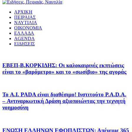
ΑΡΧΙΚΗ
ΠΕΙΡΑΙΑΣ
ΝΑΥΤΙΛΙΑ
ΟΙΚΟΝΟΜΙΑ
ΕΛΛΑΔΑ
AGENDA
ΕΙΔΗΣΕΙΣ
EΒΕΠ-Β.ΚΟΡΚΙΔΗΣ: Οι καλοκαιρινές εκπτώσεις
είναι το «βαρόμετρο» και το «σωσίβιο» της αγοράς
Το A.I. PADA είναι διαθέσιμο! Ινστιτούτο P.A.D.A.
– Αντιναρκωτική Δράση αξιοποιώντας την τεχνητή
νοημοσύνη
ΕΝΩΣΗ ΕΛΛΗΝΩΝ ΕΦΟΠΛΙΣΤΩΝ: Απένειμε 365