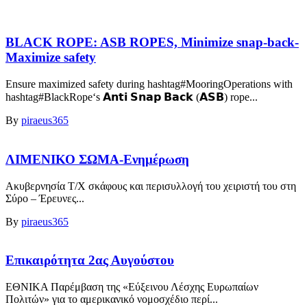
BLACK ROPE: ASB ROPES, Minimize snap-back-
Maximize safety
Ensure maximized safety during hashtag#MooringOperations with
hashtag#BlackRope‘s 𝗔𝗻𝘁𝗶 𝗦𝗻𝗮𝗽 𝗕𝗮𝗰𝗸 (𝗔𝗦𝗕) rope...
By
piraeus365
ΛΙΜΕΝΙΚΟ ΣΩΜΑ-Ενημέρωση
Ακυβερνησία Τ/Χ σκάφους και περισυλλογή του χειριστή του στη
Σύρο – Έρευνες...
By
piraeus365
Επικαιρότητα 2ας Αυγούστου
ΕΘΝΙΚΑ Παρέμβαση της «Εύξεινου Λέσχης Ευρωπαίων
Πολιτών» για το αμερικανικό νομοσχέδιο περί...