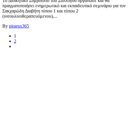
Το Διοικητικό Συμβούλιο του Συλλόγου οργάνωσε και θα
πραγματοποιήσει ενημερωτικό και εκπαιδευτικό σεμινάριο για τον
Σακχαρώδη Διαβήτη τύπου 1 και τύπου 2
(ινσουλινοθεραπευόμενου),...
By
piraeus365
1
2