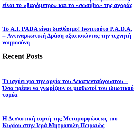
είναι το «βαρόμετρο» και το «σωσίβιο» της αγοράς
Το A.I. PADA είναι διαθέσιμο! Ινστιτούτο P.A.D.A.
– Αντιναρκωτική Δράση αξιοποιώντας την τεχνητή
νοημοσύνη
Recent Posts
Τι ισχύει για την αργία του Δεκαπενταύγουστου –
Όσα πρέπει να γνωρίζουν οι μισθωτοί του ιδιωτικού
τομέα
Η Δεσποτική εορτή της Μεταμορφώσεως του
Κυρίου στην Ιερά Μητρόπολη Πειραιώς