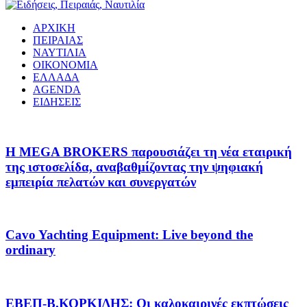
ΑΡΧΙΚΗ
ΠΕΙΡΑΙΑΣ
ΝΑΥΤΙΛΙΑ
ΟΙΚΟΝΟΜΙΑ
ΕΛΛΑΔΑ
AGENDA
ΕΙΔΗΣΕΙΣ
Η MEGA BROKERS παρουσιάζει τη νέα εταιρική
της ιστοσελίδα, αναβαθμίζοντας την ψηφιακή
εμπειρία πελατών και συνεργατών
Cavo Yachting Equipment: Live beyond the
ordinary
EΒΕΠ-Β.ΚΟΡΚΙΔΗΣ: Οι καλοκαιρινές εκπτώσεις