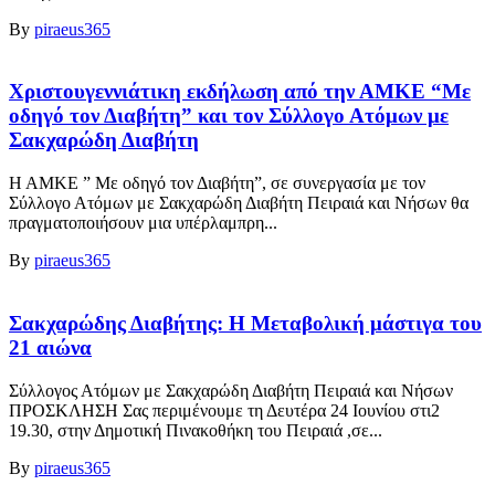
By
piraeus365
Χριστουγεννιάτικη εκδήλωση από την ΑΜΚΕ “Με
οδηγό τον Διαβήτη” και τον Σύλλογο Ατόμων με
Σακχαρώδη Διαβήτη
Η ΑΜΚΕ ” Με οδηγό τον Διαβήτη”, σε συνεργασία με τον
Σύλλογο Ατόμων με Σακχαρώδη Διαβήτη Πειραιά και Νήσων θα
πραγματοποιήσουν μια υπέρλαμπρη...
By
piraeus365
Σακχαρώδης Διαβήτης: Η Μεταβολική μάστιγα του
21 αιώνα
Σύλλογος Ατόμων με Σακχαρώδη Διαβήτη Πειραιά και Νήσων
ΠΡΟΣΚΛΗΣΗ Σας περιμένουμε τη Δευτέρα 24 Ιουνίου στι2
19.30, στην Δημοτική Πινακοθήκη του Πειραιά ,σε...
By
piraeus365