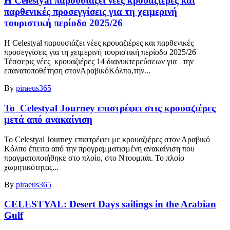
Η Celestyal παρουσιάζει νέες κρουαζιέρες και
παρθενικές προσεγγίσεις για τη χειμερινή
τουριστική περίοδο 2025/26
Η Celestyal παρουσιάζει νέες κρουαζιέρες και παρθενικές
προσεγγίσεις για τη χειμερινή τουριστική περίοδο 2025/26
Τέσσερις νέες κρουαζιέρες 14 διανυκτερεύσεων για την
επανατοποθέτηση στονΑραβικόΚόλπο,την...
By
piraeus365
Το Celestyal Journey επιστρέφει στις κρουαζιέρες
μετά από ανακαίνιση
Το Celestyal Journey επιστρέφει με κρουαζιέρες στον Αραβικό
Κόλπο έπειτα από την προγραμματισμένη ανακαίνιση που
πραγματοποιήθηκε στο πλοίο, στο Ντουμπάι. Το πλοίο
χωρητικότητας...
By
piraeus365
CELESTYAL: Desert Days sailings in the Arabian
Gulf