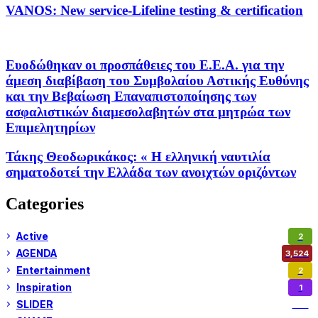
VANOS: New service-Lifeline testing & certification
Ευοδώθηκαν οι προσπάθειες του Ε.Ε.Α. για την
άμεση διαβίβαση του Συμβολαίου Αστικής Ευθύνης
και την Βεβαίωση Επαναπιστοποίησης των
ασφαλιστικών διαμεσολαβητών στα μητρώα των
Επιμελητηρίων
Τάκης Θεοδωρικάκος: « Η ελληνική ναυτιλία
σηματοδοτεί την Ελλάδα των ανοιχτών οριζόντων
Categories
Active
2
AGENDA
3,524
Entertainment
2
Inspiration
1
SLIDER
972