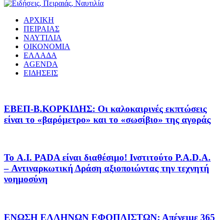
ΑΡΧΙΚΗ
ΠΕΙΡΑΙΑΣ
ΝΑΥΤΙΛΙΑ
ΟΙΚΟΝΟΜΙΑ
ΕΛΛΑΔΑ
AGENDA
ΕΙΔΗΣΕΙΣ
EΒΕΠ-Β.ΚΟΡΚΙΔΗΣ: Οι καλοκαιρινές εκπτώσεις
είναι το «βαρόμετρο» και το «σωσίβιο» της αγοράς
Το A.I. PADA είναι διαθέσιμο! Ινστιτούτο P.A.D.A.
– Αντιναρκωτική Δράση αξιοποιώντας την τεχνητή
νοημοσύνη
ΕΝΩΣΗ ΕΛΛΗΝΩΝ ΕΦΟΠΛΙΣΤΩΝ: Απένειμε 365