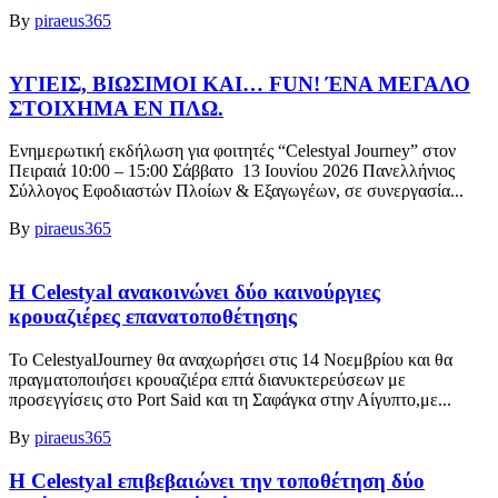
By
piraeus365
ΥΓΙΕΙΣ, ΒΙΩΣΙΜΟΙ ΚΑΙ… FUN! ΈΝΑ ΜΕΓΑΛΟ
ΣΤΟΙΧΗΜΑ ΕΝ ΠΛΩ.
Ενημερωτική εκδήλωση για φοιτητές “Celestyal Journey” στον
Πειραιά 10:00 – 15:00 Σάββατο 13 Ιουνίου 2026 Πανελλήνιος
Σύλλογος Εφοδιαστών Πλοίων & Εξαγωγέων, σε συνεργασία...
By
piraeus365
H Celestyal ανακοινώνει δύο καινούργιες
κρουαζιέρες επανατοποθέτησης
Το CelestyalJourney θα αναχωρήσει στις 14 Νοεμβρίου και θα
πραγματοποιήσει κρουαζιέρα επτά διανυκτερεύσεων με
προσεγγίσεις στο Port Said και τη Σαφάγκα στην Αίγυπτο,με...
By
piraeus365
Η Celestyal επιβεβαιώνει την τοποθέτηση δύο