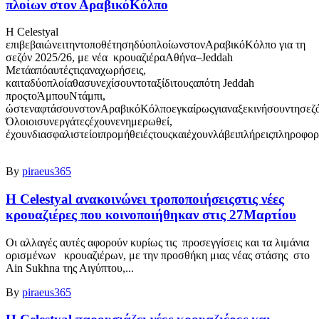
πλοίων στον ΑραβικόΚόλπο
Η Celestyal
επιβεβαιώνειτηντοποθέτησηδύοπλοίωνστονΑραβικόΚόλπο για τη
σεζόν 2025/26, με νέα κρουαζιέραΑθήνα–Jeddah
Μετάαπόαυτέςτιςαναχωρήσεις,
καιταδύοπλοίαθασυνεχίσουντοταξίδιτουςαπότη Jeddah
προςτοΆμπουΝτάμπι,
ώστεναφτάσουνστονΑραβικόΚόλποεγκαίρωςγιαναξεκινήσουντησεζό
Όλοιοισυνεργάτεςέχουνενημερωθεί,
έχουνδιασφαλιστείοιπρομήθειέςτουςκαιέχουνλάβειπλήρειςπληροφο
By
piraeus365
Η Celestyal ανακοινώνει τροποποιήσειςστις νέες
κρουαζιέρες που κοινοποιήθηκαν στις 27Μαρτίου
Οι αλλαγές αυτές αφορούν κυρίως τις προσεγγίσεις και τα λιμάνια
ορισμένων κρουαζιέρων, με την προσθήκη μιας νέας στάσης στο
Ain Sukhna της Αιγύπτου,...
By
piraeus365