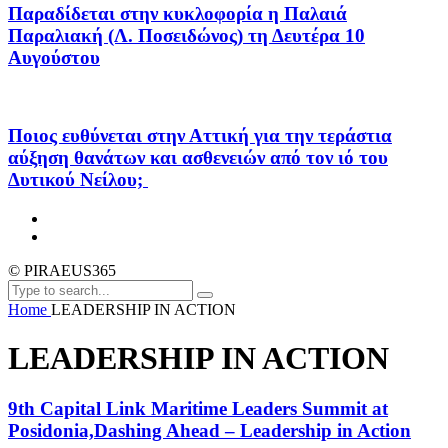
Παραδίδεται στην κυκλοφορία η Παλαιά
Παραλιακή (Λ. Ποσειδώνος) τη Δευτέρα 10
Αυγούστου
Ποιος ευθύνεται στην Αττική για την τεράστια
αύξηση θανάτων και ασθενειών από τον ιό του
Δυτικού Νείλου;
© PIRAEUS365
Home
LEADERSHIP IN ACTION
LEADERSHIP IN ACTION
9th Capital Link Maritime Leaders Summit at
Posidonia,Dashing Ahead – Leadership in Action