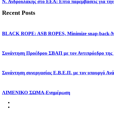
Ν. Ανδρουλάκης στο ΕΕΑ: Επτά παρεμβάσεις για την
Recent Posts
BLACK ROPE: ASB ROPES, Minimize snap-back-Ma
Συνάντηση Προέδρου ΣΒΑΠ με τον Αντιπρόεδρο της
Συνάντηση συνεργασίας Ε.Β.Ε.Π. με τον υπουργό Α
ΛΙΜΕΝΙΚΟ ΣΩΜΑ-Ενημέρωση