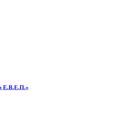
υ Ε.Β.Ε.Π.»