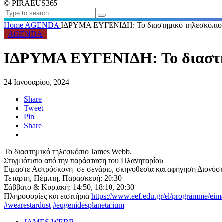
© PIRAEUS365
Home
AGENDA
ΙΔΡΥΜΑ ΕΥΓΕΝΙΔΗ: Το διαστημικό τηλεσκόπιο
AGENDA
ΙΔΡΥΜΑ ΕΥΓΕΝΙΔΗ: Το διαστη
24 Ιανουαρίου, 2024
Share
Tweet
Pin
Share
Το διαστημικό τηλεσκόπιο James Webb.
Στιγμιότυπο από την παράσταση του Πλανηταρίου
Είμαστε Αστρόσκονη σε σενάριο, σκηνοθεσία και αφήγηση Διονύσ
Τετάρτη, Πέμπτη, Παρασκευή: 20:30
Σάββατο & Κυριακή: 14:50, 18:10, 20:30
Πληροφορίες και εισιτήρια
https://www.eef.edu.gr/el/programme/eima
#wearestardust
#eugenidesplanetarium
JAMES WEBB