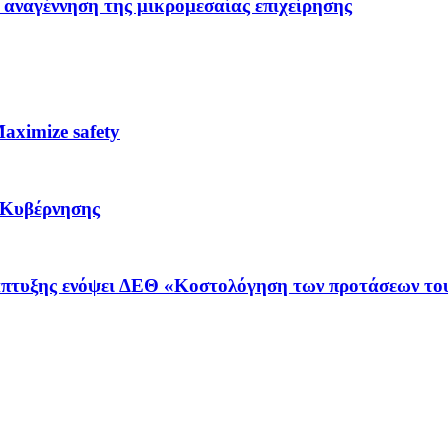
 αναγέννηση της μικρομεσαίας επιχείρησης
ximize safety
 Κυβέρνησης
νάπτυξης ενόψει ΔΕΘ «Κοστολόγηση των προτάσεων το